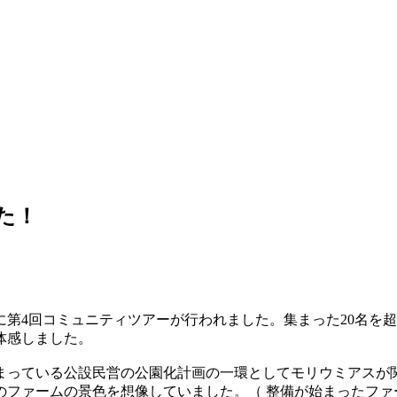
た！
）に第4回コミュニティツアーが行われました。集まった20名
体感しました。
っている公設民営の公園化計画の一環としてモリウミアスが
のファームの景色を想像していました。（ 整備が始まったフ