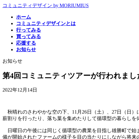
コ
ナ
コミュニティデザイン by MORIUMIUS
ン
ビ
ホーム
テ
ゲ
コミュニティデザインとは
ン
ー
行ってみる
ツ
シ
買ってみる
へ
ョ
応援する
ス
ン
お知らせ
キ
に
ッ
移
お知らせ
プ
動
第4回コミュニティツアーが行われまし
2022年12月14日
秋晴れのさわやかな空の下、11月26日（土）、27日（日
薪割りを行ったり、落ち葉を集めたりして循環型の暮らしを
日曜日の午後には同じく循環型の農業を目指し雄勝町で始ま
備が開始されたファームの様子を目の当たりにしながら将来