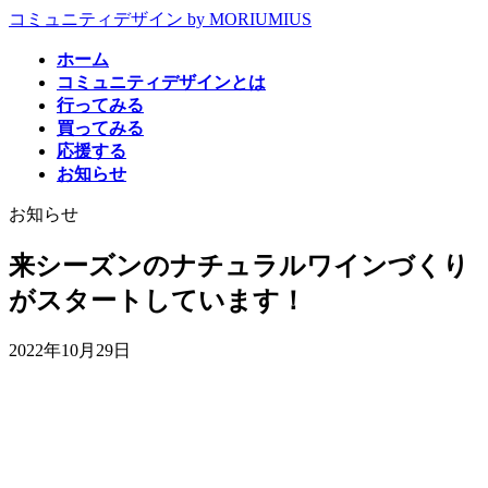
コ
ナ
コミュニティデザイン by MORIUMIUS
ン
ビ
ホーム
テ
ゲ
コミュニティデザインとは
ン
ー
行ってみる
ツ
シ
買ってみる
へ
ョ
応援する
ス
ン
お知らせ
キ
に
ッ
移
お知らせ
プ
動
来シーズンのナチュラルワインづくり
がスタートしています！
2022年10月29日