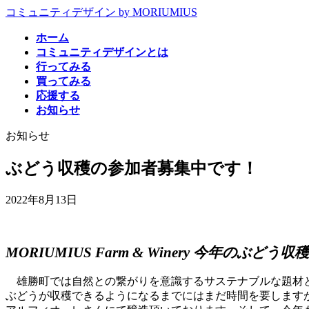
コ
ナ
コミュニティデザイン by MORIUMIUS
ン
ビ
ホーム
テ
ゲ
コミュニティデザインとは
ン
ー
行ってみる
ツ
シ
買ってみる
へ
ョ
応援する
ス
ン
お知らせ
キ
に
ッ
移
お知らせ
プ
動
ぶどう収穫の参加者募集中です！
2022年8月13日
MORIUMIUS Farm & Winery 今年のぶど
雄勝町では自然との繋がりを意識するサステナブルな題材と
ぶどうが収穫できるようになるまでにはまだ時間を要します